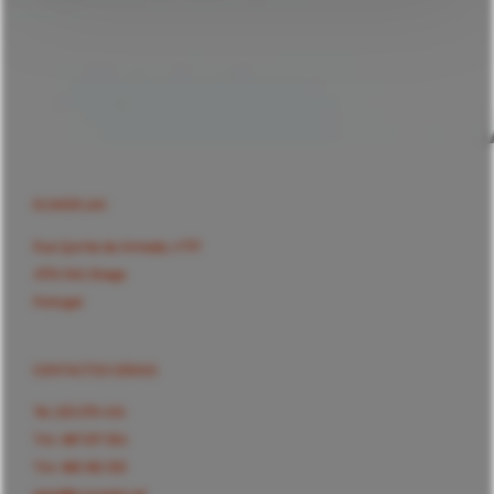
RUMOPLAN
Rua Quinta da Armada, nº117
4710-340, Braga
Portugal
CONTACTOS GERAIS
Tel.
253 279 434
Tlm.
967 617 554
Tlm.
965 165 333