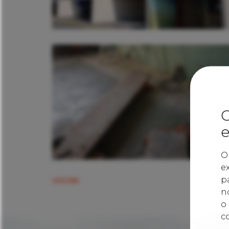
O
e
O
e
p
VOLTAR
n
o
c