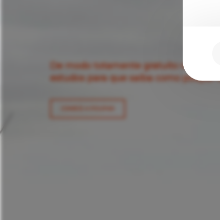
De modo totamente gratuito realizam
estudos para que saiba como poupar 