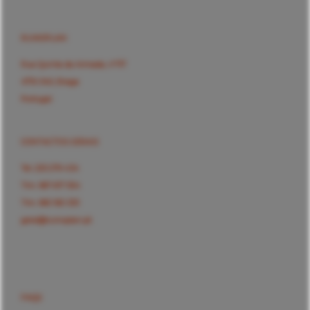
RUMOPLAN
Rua Quinta da Armada, nº117
4710-340, Braga
Portugal
CONTACTOS GERAIS
Tel.
253 279 434
Tlm.
967 617 554
Tlm.
965 165 333
geral@rumoplan.pt
FAQS