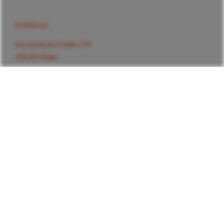
RUMOPLAN
Rua Quinta da Armada, nº117
4710-340, Braga
Portugal
CONTACTOS GERAIS
Tel.
253 279 434
Tlm.
967 617 554
Tlm.
965 165 333
geral@rumoplan.pt
FAQS