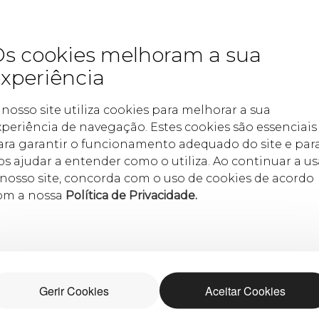
s cookies melhoram a sua
xperiência
 nosso site utiliza cookies para melhorar a sua
xperiência de navegação. Estes cookies são essenciais
ara garantir o funcionamento adequado do site e par
os ajudar a entender como o utiliza. Ao continuar a us
 nosso site, concorda com o uso de cookies de acordo
om a nossa
Política de Privacidade.
FOTOVOLTAICO
CLIMATIZAÇÃO DE PISCINAS
Gerir Cookies
Aceitar Cookies